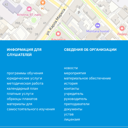
ИНФОРМАЦИЯ ДЛЯ
СВЕДЕНИЯ ОБ ОРГАНИЗАЦИИ
СЛУШАТЕЛЕЙ
новости
программы обучения
мероприятия
юридические услуги
материальное обеспечение
методическая работа
история
календарный план
контакты
платные услуги
учредитель
образцы плакатов
руководитель
материалы для
преподаватели
самостоятельного изучения
документы
устав
лицензия