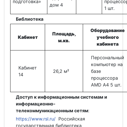
подготовка»
процессор
дом 4
1 шт.
Библиотека
Оборудование
Площадь,
Кабинет
учебного
м.кв.
кабинета
Персональный
компьютер на
Кабинет
26,2 м²
базе
14
процессора
AMD A4 5 шт.
Доступ к информационным системам и
информационно-
телекоммуникационным сетям
:
https://www.rsl.ru/
Российская
государственная библиотека