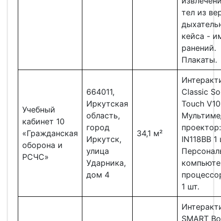
извлечен
тел из ве
дыхательн
кейса - 
ранений.
Плакаты.
Интеракти
664011,
Classic So
Иркутская
Touch V10
Учебный
область,
Мультиме
кабинет 10
город
проектор
«Гражданская
34,1 м²
Иркутск,
IN118BB 1 
оборона и
улица
Персонал
РСЧС»
Ударника,
компьюте
дом 4
процессор
1 шт.
Интеракти
SMART Bo