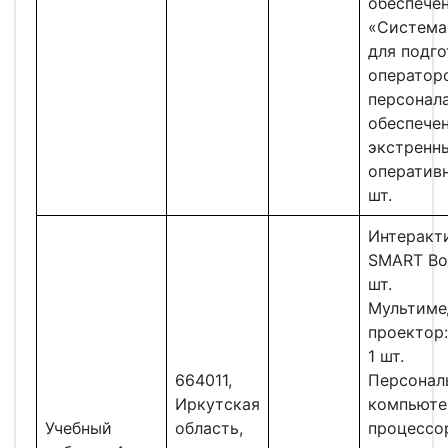
обеспече
«Система
для подг
оператор
персонал
обеспече
экстренн
оператив
шт.
Интеракти
SMART Bo
шт.
Мультиме
проектор:
1 шт.
664011,
Персонал
Иркутская
компьюте
Учебный
область,
процессо