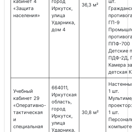
кабинет 4
город
шт.
36,3 м²
«Защита
Иркутск,
Гражданс
населения»
улица
противога
Ударника,
ГП-9
дом 4
Промышл
противог
ППФ-700
Детские 
ПДФ-2Д,
Камера з
детская К
Настенны
664011,
Учебный
1 шт.
Иркутская
кабинет 29
Мультиме
область,
«Оперативно-
проектор:
город
тактическая
30,8 м²
1 шт.
Иркутск,
и
Персонал
улица
специальная
компьюте
Ударника,