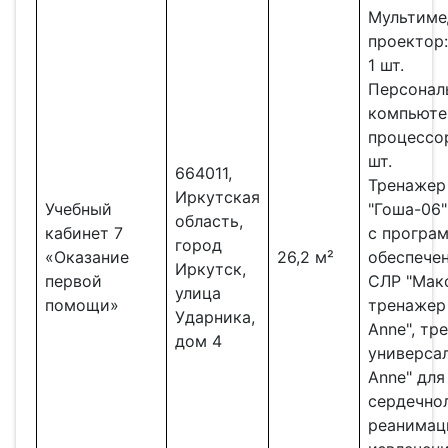
Мультиме
проектор:
1 шт.
Персонал
компьюте
процессо
шт.
664011,
Тренажер
Иркутская
Учебный
"Гоша-06
область,
кабинет 7
с програ
город
«Оказание
26,2 м²
обеспече
Иркутск,
первой
СЛР "Макс
улица
помощи»
тренажер 
Ударника,
Anne", тр
дом 4
универса
Anne" для
сердечно
реанимац