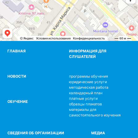
ГЛАВНАЯ
ИНФОРМАЦИЯ ДЛЯ
СЛУШАТЕЛЕЙ
НОВОСТИ
программы обучения
юридические услуги
методическая работа
календарный план
платные услуги
ОБУЧЕНИЕ
образцы плакатов
материалы для
самостоятельного изучения
СВЕДЕНИЯ ОБ ОРГАНИЗАЦИИ
МЕДИА