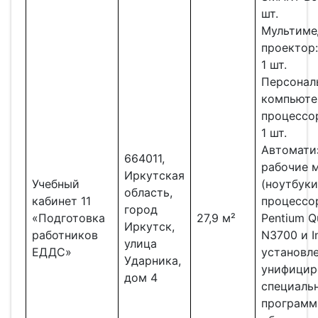
шт.
Мультиме
проектор:
1 шт.
Персонал
компьюте
процессор
1 шт.
Автомати
664011,
рабочие 
Иркутская
Учебный
(ноутбуки
область,
кабинет 11
процессор
город
«Подготовка
27,9 м²
Pentium Q
Иркутск,
работников
N3700 и In
улица
ЕДДС»
установл
Ударника,
унифицир
дом 4
специаль
програм