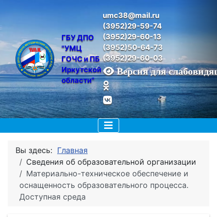
umc38@mail.ru
(3952)29-59-74
(3952)29-60-13
ГБУ ДПО 
(3952)50-64-73
"УМЦ 
(3952)29-60-03
ГОЧС и ПБ 
Иркутской 
Версия для слабовид
области"
Вы здесь:
Главная
Сведения об образовательной организации
Материально-техническое обеспечение и
оснащенность образовательного процесса.
Доступная среда