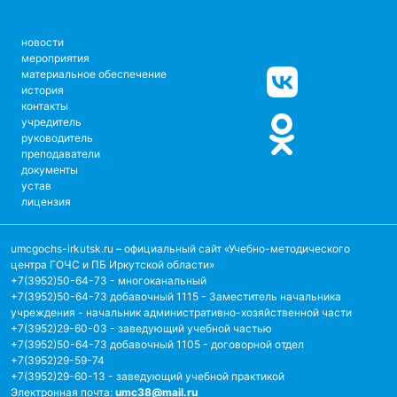
новости
мероприятия
материальное обеспечение
история
контакты
учредитель
руководитель
преподаватели
документы
устав
лицензия
umcgochs-irkutsk.ru
– официальный сайт «Учебно-методического
центра ГОЧС и ПБ Иркутской области»
+7(3952)50-64-73 - многоканальный
+7(3952)50-64-73 добавочный 1115 - Заместитель начальника
учреждения - начальник административно-хозяйственной части
+7(3952)29-60-03 - заведующий учебной частью
+7(3952)50-64-73 добавочный 1105 - договорной отдел
+7(3952)29-59-74
+7(3952)29-60-13 - заведующий учебной практикой
Электронная почта:
umc38@mail.ru