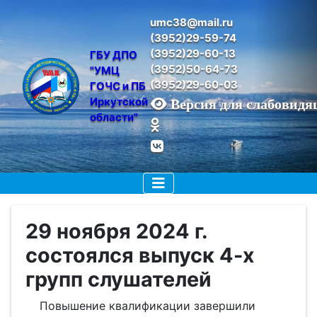
umc38@mail.ru
(3952)29-59-74
(3952)29-60-13
ГБУ ДПО 
(3952)50-64-73
"УМЦ 
(3952)29-60-03
ГОЧС и ПБ 
Иркутской 
Версия для слабовид
области"
29 ноября 2024 г.
состоялся выпуск 4-х
групп слушателей
Повышение квалификации завершили