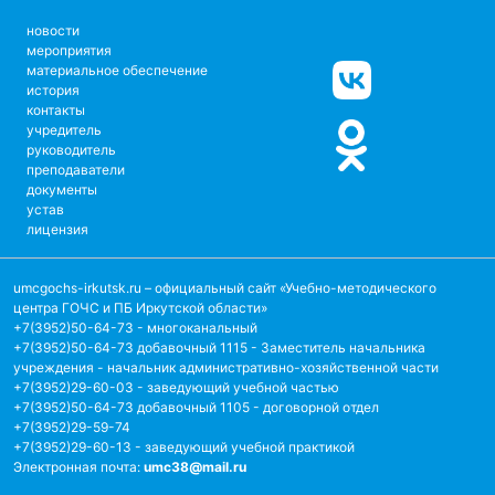
новости
мероприятия
материальное обеспечение
история
контакты
учредитель
руководитель
преподаватели
документы
устав
лицензия
umcgochs-irkutsk.ru
– официальный сайт «Учебно-методического
центра ГОЧС и ПБ Иркутской области»
+7(3952)50-64-73 - многоканальный
+7(3952)50-64-73 добавочный 1115 - Заместитель начальника
учреждения - начальник административно-хозяйственной части
+7(3952)29-60-03 - заведующий учебной частью
+7(3952)50-64-73 добавочный 1105 - договорной отдел
+7(3952)29-59-74
+7(3952)29-60-13 - заведующий учебной практикой
Электронная почта:
umc38@mail.ru