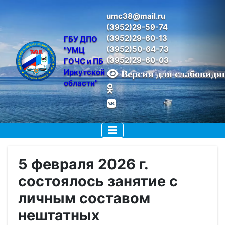
umc38@mail.ru
(3952)29-59-74
(3952)29-60-13
ГБУ ДПО 
(3952)50-64-73
"УМЦ 
(3952)29-60-03
ГОЧС и ПБ 
Иркутской 
Версия для слабовид
области"
5 февраля 2026 г.
состоялось занятие с
личным составом
нештатных