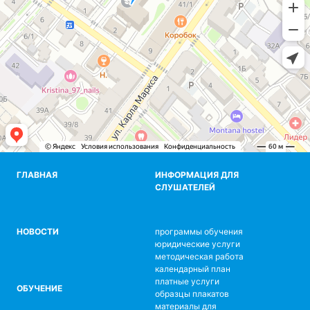
ГЛАВНАЯ
ИНФОРМАЦИЯ ДЛЯ
СЛУШАТЕЛЕЙ
НОВОСТИ
программы обучения
юридические услуги
методическая работа
календарный план
платные услуги
ОБУЧЕНИЕ
образцы плакатов
материалы для